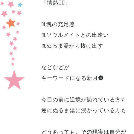
『情熱❤️‍🔥』
♏️魂の充足感
♏️ソウルメイトとの出逢い
♏️ぬるま湯から抜け出す
などなどが
キーワードになる新月🌚
今目の前に逆境が訪れている方も
逆にぬるま湯に浸かっている方も
どうあっても、その現実は自分が