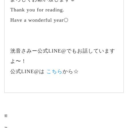
Thank you for reading.
Have a wonderful year🌕
洸音さみー公式LINE@でもお話しています
よ〜！
公式LINE@は
こちら
から☆
投稿ナビゲーション
前の投稿
前