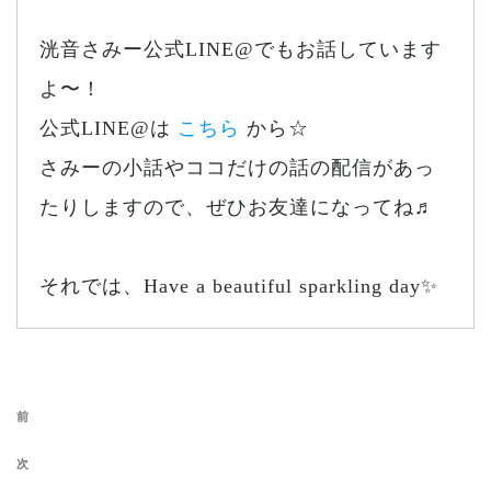
洸音さみー公式LINE@でもお話しています
よ〜！
公式LINE@は
こちら
から☆
さみーの小話やココだけの話の配信があっ
たりしますので、ぜひお友達になってね♬
それでは、Have a beautiful sparkling day✨
投稿ナビゲーション
前の投稿
前
次の投稿
次