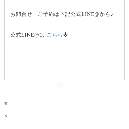
お問合せ・ご予約は下記公式LINE@から♪
公式LINE@は
こちら
🌟
投稿ナビゲーション
前の投稿
前
次の投稿
次